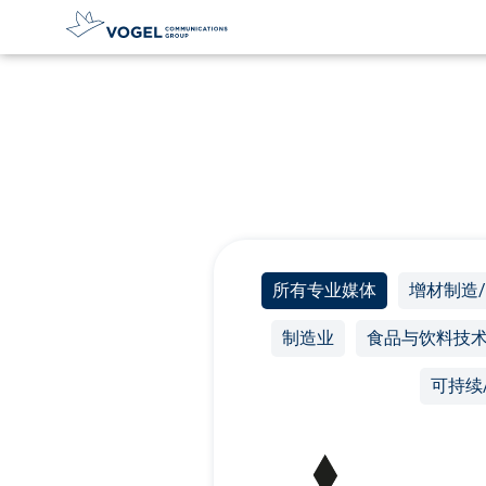
直
达
内
容
所有专业媒体
增材制造/
制造业
食品与饮料技
可持续