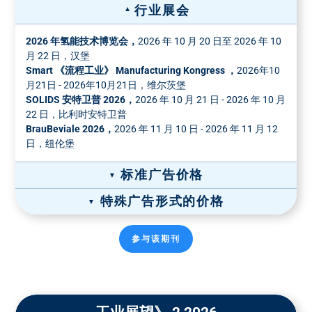
行业展会
2026 年氢能技术博览会，
2026 年 10 月 20 日至 2026 年 10
月 22 日，汉堡
Smart 《流程工业》 Manufacturing Kongress ，
2026年10
月21日 - 2026年10月21日，维尔茨堡
SOLIDS 安特卫普 2026，
2026 年 10 月 21 日 - 2026 年 10 月
22 日，比利时安特卫普
BrauBeviale 2026，
2026 年 11 月 10 日 - 2026 年 11 月 12
日，纽伦堡
标准广告价格
特殊广告形式的价格
宽×高（毫米）
格式
广告价格 彩色
*
纸质广告价格
参与该期刊
全页广告，190 x
1/1 页
8490 €
1/1 页彩色
1/2 页彩色
270
8490 €
5190 €
封面价格： 10,188.00 欧元
小型页面
5990 €
136 x 190