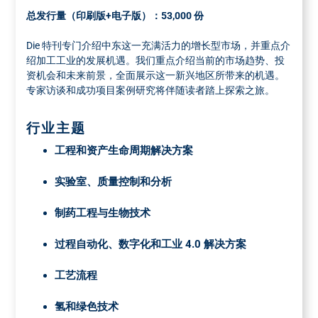
托运单附注《流程工业》 " 和发行号
占据4个栏目宽
总发行量（印刷版+电子版）：53,000 份
所需数量：全部版次+1.5 %补加纸张 ，部分版次+10 %。补
度，190 x 32
加纸张
Die 特刊专门介绍中东这一充满活力的增长型市场，并重点介
绍加工工业的发展机遇。我们重点介绍当前的市场趋势、投
资机会和未来前景，全面展示这一新兴地区所带来的机遇。
专家访谈和成功项目案例研究将伴随读者踏上探索之旅。
行业主题
工程和资产生命周期解决方案
实验室、质量控制和分析
制药工程与生物技术
过程自动化、数字化和工业 4.0 解决方案
工艺流程
氢和绿色技术