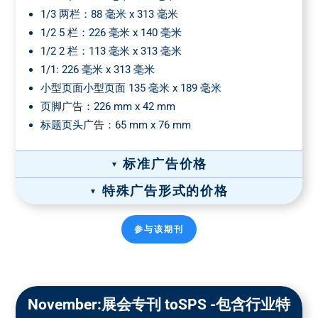
1/3 两栏：88 毫米 x 313 毫米
1/2 5 栏：226 毫米 x 140 毫米
1/2 2 栏：113 毫米 x 313 毫米
1/1: 226 毫米 x 313 毫米
小型页面小型页面 135 毫米 x 189 毫米
页脚广告：226 mm x 42 mm
标题页头广告：65 mm x 76 mm
标准广告价格
特殊广告形式的价格
宽×高（毫米）
格式
广告价格 彩色
*
纸质广告价格
参与该期刊
2 面板，88 x 313
1/1页 4c
1/2 页彩色
毫米
9490 €
5190 €
1/3 页
5990 €
5 面板，226 x 91
封面价格： 10,188.00 欧元
毫米
装订插页-价格
November:展会专刊 toSPS -包含行业特
2 面板，88 x 189