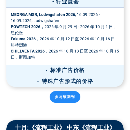
行业展会
MEORGA MSR, Ludwigshafen 2026
, 16.09.2026 -
16.09.2026, Ludwigshafen
POWTECH 2026，
2026 年 9 月 29 日 - 2026 年 10 月 1 日，
纽伦堡
Fakuma 2026，
2026 年 10 月 12 日至 2026 年 10 月 16 日，
腓特烈港
CHILLVENTA 2026，
2026 年 10 月 13 日至 2026 年 10 月 15
日，斯图加特
标准广告价格
特殊广告形式的价格
宽×高（毫米）
格式
广告价格 彩色
*
纸质广告价格
参与该期刊
全页广告，190 x
1/1 页
8490 €
1/1 页彩色
1/2 页彩色
270
8490 €
5190 €
封面价格： 10,188.00 欧元
小型页面
5990 €
136 x 190
装订插页-价格
十月:《流程工业》 中东《流程工业》