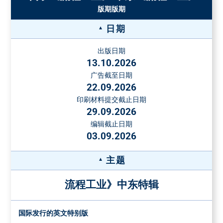
占据2个栏目宽
版期版期
纸张重量
双面
4 面
6 面
8 面
度，94 x 270
1/2 页
5190 €
最大135
6690 €
10090 €
13490 €
16890 €
占据4个栏目宽
日期
g/m²
度，190 x 134
在接受订单之前，必须提交一份样品。对于更高的纸张重量
出版日期
占据1个栏目宽
和超过8面的装订插页的价格，请另咨询。
13.10.2026
度, 62 x 270
1/3 页
4190 €
广告截至日期
附加页价格
占据4个栏目宽
(不可折扣)
22.09.2026
度, 190 x 88
附加页重量
每千份的价格
印刷材料提交截止日期
最大50克
€
占据1个栏目宽
29.09.2026
最大格式：200 x 290毫米。对于更高重量的或薄纸上的附加
度, 46 x 270
编辑截止日期
页或高度3毫米以上的附加页，可根据需求提供价格。对于部
占据2个栏目宽
03.09.2026
1/4 页
2990 €
分附加页（最少3000份），每千份额外收费16.00欧元。
度, 94 x 134
占据4个栏目宽
应要求提供特殊位置和其他特殊形式的
主题
度, 190 x 66
广告
流程工业》中东特辑
占据1个栏目宽
特殊广告格式的送货地址
度，46 x 134
免费送货到Vogel Druck und Medienservice, Leibnizstraße 5,
占据2个栏目宽
1/8 页
1990 €
国际发行的英文特别版
97204 Höchberg, Germany
度，94 x 66