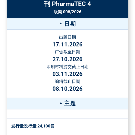
刊 PharmaTEC 4
纸张重量
双面
4面
6面
8面
毫米
1/4 页
4990 €
最大135
€
€
€
€
4 面板，180 x 91
版期 008/2026
g/m²
毫米
日期
在接受订单之前，必须提交一份样品。对于更高的纸张重量
小型页面
7990 €
135 x 189 毫米
和超过8面的装订插页的价格，请另咨询。
出版日期
附加页价格
17.11.2026
2-sp., 113 x 313
(不可折扣)
mm
广告截至日期
1/2 页
7990 €
附加页重量
每千份的价格
5-sp., 226 x 140
27.10.2026
最大50克
€
mm
印刷材料提交截止日期
最大格式：200 x 290毫米。对于更高重量的或薄纸上的附加
03.11.2026
页或高度3毫米以上的附加页，可根据需求提供价格。对于部
2 页，88 x 140
1/5 页
3990 €
编辑截止日期
分附加页（最少3000份），每千份额外收费16.00欧元。
毫米
08.10.2026
应要求提供特殊位置和其他特殊形式的
1/1 页
10990 €
226 x 313 毫米
广告
主题
特殊广告格式的送货地址
免费送货到Vogel Druck und Medienservice, Leibnizstraße 5,
发行量发行量 24,100份
97204 Höchberg, Germany
托运单附注《流程工业》 " 和发行号