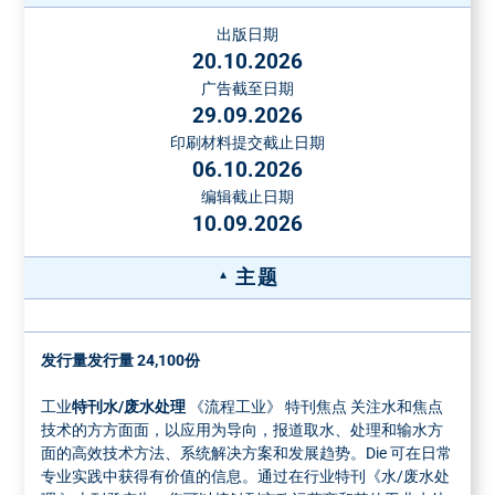
在接受订单之前，必须提交一份样品。对于更高的纸张重量
出版日期
占据1个栏目宽
和超过8面的装订插页的价格，请另咨询。
20.10.2026
度, 62 x 270
1/3 页
4190 €
广告截至日期
附加页价格
占据4个栏目宽
(不可折扣)
29.09.2026
度, 190 x 88
附加页重量
每千份的价格
印刷材料提交截止日期
最大50克
€
占据1个栏目宽
06.10.2026
最大格式：200 x 290毫米。对于更高重量的或薄纸上的附加
度, 46 x 270
编辑截止日期
页或高度3毫米以上的附加页，可根据需求提供价格。对于部
占据2个栏目宽
10.09.2026
1/4 页
2990 €
分附加页（最少3000份），每千份额外收费16.00欧元。
度, 94 x 134
占据4个栏目宽
应要求提供特殊位置和其他特殊形式的
主题
度, 190 x 66
广告
占据1个栏目宽
特殊广告格式的送货地址
度，46 x 134
发行量发行量 24,100份
免费送货到Vogel Druck und Medienservice, Leibnizstraße 5,
占据2个栏目宽
1/8 页
1990 €
97204 Höchberg, Germany
度，94 x 66
工业
特刊水/废水处理
《流程工业》 特刊焦点 关注水和焦点
托运单附注《流程工业》 " 和发行号
占据4个栏目宽
技术的方方面面，以应用为导向，报道取水、处理和输水方
所需数量：全部版次+1.5 %补加纸张 ，部分版次+10 %。补
面的高效技术方法、系统解决方案和发展趋势。Die 可在日常
度，190 x 32
加纸张
专业实践中获得有价值的信息。通过在行业特刊《水/废水处