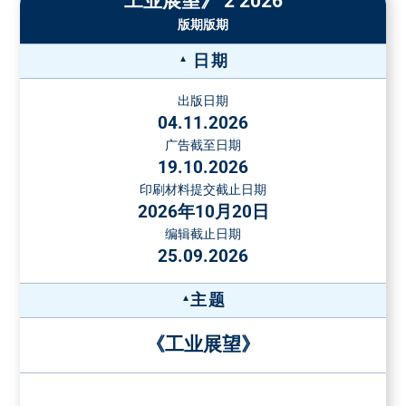
装订插页-价格
工业展望》 2 2026
占据2个栏目宽
版期版期
纸张重量
双面
4 面
6 面
8 面
度，94 x 270
1/2 页
5190 €
最大135
6690 €
10090 €
13490 €
16890 €
占据4个栏目宽
日期
g/m²
度，190 x 134
在接受订单之前，必须提交一份样品。对于更高的纸张重量
出版日期
占据1个栏目宽
和超过8面的装订插页的价格，请另咨询。
04.11.2026
度, 62 x 270
1/3 页
4190 €
广告截至日期
附加页价格
占据4个栏目宽
(不可折扣)
19.10.2026
度, 190 x 88
附加页重量
每千份的价格
印刷材料提交截止日期
最大50克
€
占据1个栏目宽
2026年10月20日
最大格式：200 x 290毫米。对于更高重量的或薄纸上的附加
度, 46 x 270
编辑截止日期
页或高度3毫米以上的附加页，可根据需求提供价格。对于部
占据2个栏目宽
25.09.2026
1/4 页
2990 €
分附加页（最少3000份），每千份额外收费16.00欧元。
度, 94 x 134
占据4个栏目宽
应要求提供特殊位置和其他特殊形式的
主题
度, 190 x 66
广告
《工业展望》
占据1个栏目宽
特殊广告格式的送货地址
度，46 x 134
免费送货到Vogel Druck und Medienservice, Leibnizstraße 5,
占据2个栏目宽
1/8 页
1990 €
97204 Höchberg, Germany
度，94 x 66