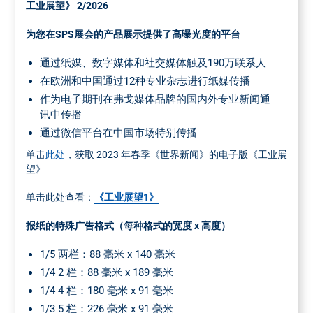
工业展望》 2/2026
托运单附注《流程工业》 " 和发行号
占据4个栏目宽
所需数量：全部版次+1.5 %补加纸张 ，部分版次+10 %。补
度，190 x 32
为您在SPS展会的产品展示提供了高曝光度的平台
加纸张
通过纸媒、数字媒体和社交媒体触及190万联系人
在欧洲和中国通过12种专业杂志进行纸媒传播
作为电子期刊在弗戈媒体品牌的国内外专业新闻通
讯中传播
通过微信平台在中国市场特别传播
单击
此处
，获取 2023 年春季《世界新闻》的电子版《工业展
望》
单击此处查看：
《工业展望1》
报纸的特殊广告格式（每种格式的宽度 x 高度）
1/5 两栏：88 毫米 x 140 毫米
1/4 2 栏：88 毫米 x 189 毫米
1/4 4 栏：180 毫米 x 91 毫米
1/3 5 栏：226 毫米 x 91 毫米