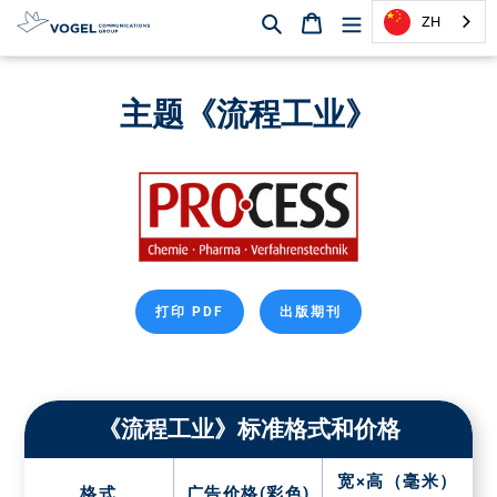
搜索
购物篮
ZH
直
达
主题《流程工业》
内
容
打印 PDF
出版期刊
《流程工业》标准格式和价格
宽×高（毫米）
格式
广告价格(彩色)