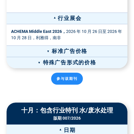
行业展会
ACHEMA Middle East 2026，
2026 年 10 月 26 日至 2026 年
10 月 28 日，利雅得，南非
标准广告价格
特殊广告形式的价格
宽×高（毫米）
格式
广告价格 彩色
*
纸质广告价格
参与该期刊
全页广告，190 x
1/1 页
8490 €
1/1 页彩色
1/2 页彩色
270
8490 €
5190 €
封面价格： 10,188.00 欧元
小型页面
5990 €
136 x 190
装订插页-价格
十月：包含行业特刊 水/废水处理
占据2个栏目宽
版期 007/2026
纸张重量
双面
4 面
6 面
8 面
度，94 x 270
1/2 页
5190 €
最大135
6690 €
10090 €
13490 €
16890 €
占据4个栏目宽
日期
g/m²
度，190 x 134