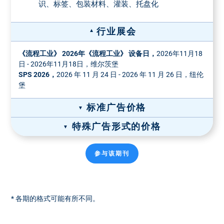
识、标签、包装材料、灌装、托盘化
行业展会
《流程工业》 2026年《流程工业》 设备日，
2026年11月18
日 - 2026年11月18日，维尔茨堡
SPS 2026，
2026 年 11 月 24 日 - 2026 年 11 月 26 日，纽伦
堡
标准广告价格
特殊广告形式的价格
宽×高（毫米）
格式
广告价格 彩色
*
纸质广告价格
参与该期刊
全页广告，190 x
1/1 页
8490 €
1/1 页彩色
1/2 页彩色
270
8490 €
5190 €
封面价格： 10,188.00 欧元
小型页面
5990 €
136 x 190
* 各期的格式可能有所不同。
装订插页-价格
占据2个栏目宽
纸张重量
双面
4 面
6 面
8 面
度，94 x 270