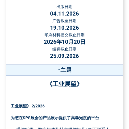
在接受订单之前，必须提交一份样品。对于更高的纸张重量
出版日期
占据1个栏目宽
和超过8面的装订插页的价格，请另咨询。
04.11.2026
度, 62 x 270
1/3 页
2890 €
广告截至日期
附加页价格
占据4个栏目宽
(不可折扣)
19.10.2026
度, 190 x 88
附加页重量
每千份的价格
印刷材料提交截止日期
最大50克
390欧元
占据1个栏目宽
2026年10月20日
最大格式：200 x 290毫米。对于更高重量的或薄纸上的附加
度, 46 x 270
编辑截止日期
页或高度3毫米以上的附加页，可根据需求提供价格。对于部
占据2个栏目宽
25.09.2026
1/4 页
2290 €
分附加页（最少3000份），每千份额外收费16.00欧元。
度, 94 x 134
占据4个栏目宽
应要求提供特殊位置和其他特殊形式的
主题
度, 190 x 66
广告
《工业展望》
占据1个栏目宽
特殊广告格式的送货地址
度，46 x 134
免费送货到:弗戈 Druck und Medienservice, Leibnizstraße 5,
占据2个栏目宽
1/8 页
1490 €
97204 Höchberg, Germany
度，94 x 66
工业展望》 2/2026
托运单附注托运单附注"MM LOGISTIK" and发行号
占据4个栏目宽
所需数量：所有发行量 + 1.5 %补加纸张 部分发行量 + 10 %补
度，190 x 32
为您在SPS展会的产品展示提供了高曝光度的平台
加纸张