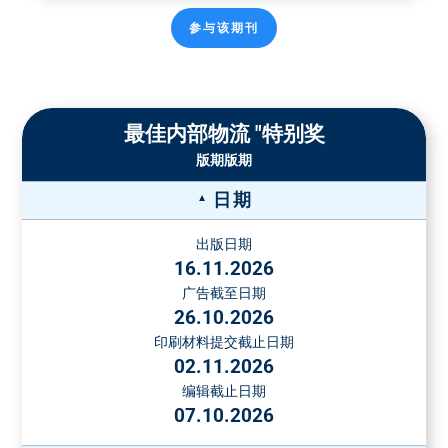
纸质广告价格
参与该期刊
全页广告，190 x
1/1 页
6490 €
1/1 页彩色
1/2页 彩色
270
6490 €
4190 €
封面价格：6,815.00 欧元
小型页面
4990 €
136 x 190
装订插页-价格
最佳内部物流 "特别奖
占据2个栏目宽
版期版期
纸张重量
双面
4 面
6 面
8 面
度，94 x 270
1/2 页
4190 €
最大135
5590 €
8290 €
10990 €
13690 €
占据4个栏目宽
日期
g/m²
度，190 x 134
在接受订单之前，必须提交一份样品。对于更高的纸张重量
出版日期
占据1个栏目宽
和超过8面的装订插页的价格，请另咨询。
16.11.2026
度, 62 x 270
1/3 页
2890 €
广告截至日期
附加页价格
占据4个栏目宽
(不可折扣)
26.10.2026
度, 190 x 88
附加页重量
每千份的价格
印刷材料提交截止日期
最大50克
390欧元
占据1个栏目宽
02.11.2026
最大格式：200 x 290毫米。对于更高重量的或薄纸上的附加
度, 46 x 270
编辑截止日期
页或高度3毫米以上的附加页，可根据需求提供价格。对于部
占据2个栏目宽
07.10.2026
1/4 页
2290 €
分附加页（最少3000份），每千份额外收费16.00欧元。
度, 94 x 134