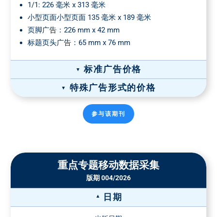
1/1: 226 毫米 x 313 毫米
小型页面小型页面 135 毫米 x 189 毫米
页脚广告：226 mm x 42 mm
标题页头广告：65 mm x 76 mm
标准广告价格
特殊广告形式的价格
宽×高（毫米）
格式
广告价格 彩色
*
纸质广告价格
参与该期刊
2 面板，88 x 189
1/1页 4c
1/2 页彩色
毫米
9490 €
5190 €
1/4 页
4990 €
4 面板，180 x 91
封面价格：6,815.00 欧元
毫米
装订插页-价格
重点专题移动数据采集
2 面板，88 x 313
版期 004/2026
纸张重量
双面
4面
6面
8面
毫米
1/3 页
5990 €
最大135
€
€
€
€
5 面板，226 x 91
日期
g/m²
毫米
在接受订单之前，必须提交一份样品。对于更高的纸张重量