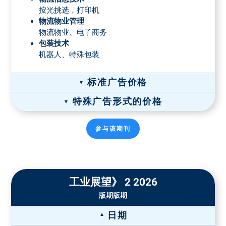
按光挑选，打印机
物流物业管理
物流物业、电子商务
包装技术
机器人、特殊包装
标准广告价格
特殊广告形式的价格
宽×高（毫米）
格式
广告价格 彩色
*
纸质广告价格
参与该期刊
全页广告，190 x
1/1 页
6490 €
1/1 页彩色
1/2页 彩色
270
6490 €
4190 €
封面价格：6,815.00 欧元
小型页面
4990 €
136 x 190
装订插页-价格
工业展望》 2 2026
占据2个栏目宽
版期版期
纸张重量
双面
4 面
6 面
8 面
度，94 x 270
1/2 页
4190 €
最大135
5590 €
8290 €
10990 €
13690 €
占据4个栏目宽
日期
g/m²
度，190 x 134