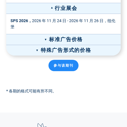
行业展会
SPS 2026，
2026 年 11 月 24 日 - 2026 年 11 月 26 日，纽伦
堡
标准广告价格
特殊广告形式的价格
宽×高（毫米）
格式
广告价格 彩色
*
纸质广告价格
参与该期刊
全页广告，190 x
1/1 页
10390 €
1/2 页彩色
1/1 页彩色
270
5290 €
10390 €
封面价格：6,815.00 欧元
占据1个栏目宽
* 各期的格式可能有所不同。
度, 62 x 270
装订插页-价格
1/3 页
3790 €
占据4个栏目宽
纸张重量
双面
4 面
6 面
8 面
度, 190 x 88
最大135
5590 €
8290 €
10990 €
13690 €
g/m²
占据1个栏目宽
度, 46 x 270
在接受订单之前，必须提交一份样品。对于更高的纸张重量