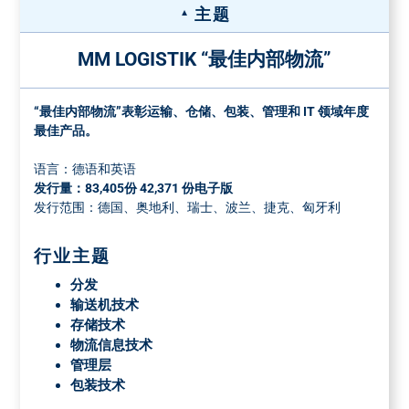
占据4个栏目宽
应要求提供特殊位置和其他特殊形式的
主题
度, 190 x 66
广告
MM LOGISTIK “最佳内部物流”
占据1个栏目宽
特殊广告格式的送货地址
度，46 x 134
免费送货到:弗戈 Druck und Medienservice, Leibnizstraße 5,
占据2个栏目宽
1/8 页
1490 €
“最佳内部物流”表彰运输、仓储、包装、管理和 IT 领域年度
97204 Höchberg, Germany
度，94 x 66
最佳产品。
托运单附注托运单附注"MM LOGISTIK" and发行号
占据4个栏目宽
所需数量：所有发行量 + 1.5 %补加纸张 部分发行量 + 10 %补
度，190 x 32
语言：德语和英语
加纸张
发行量：83,405份 42,371 份电子版
发行范围：德国、奥地利、瑞士、波兰、捷克、匈牙利
行业主题
分发
输送机技术
存储技术
物流信息技术
管理层
包装技术