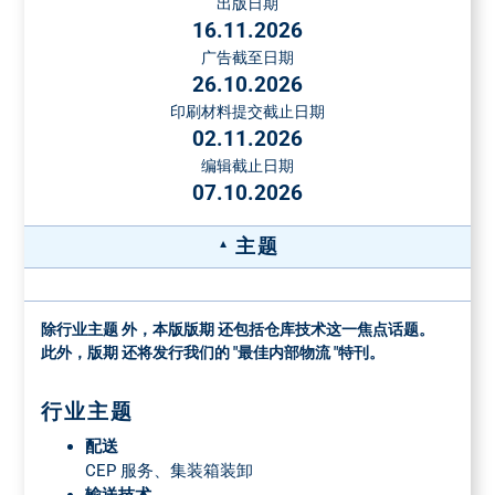
出版日期
小型页面
7990 €
135 x 189 毫米
和超过8面的装订插页的价格，请另咨询。
16.11.2026
广告截至日期
附加页价格
1/1 页
10990 €
226 x 313 毫米
(不可折扣)
26.10.2026
附加页重量
每千份的价格
2-sp., 113 x 313
印刷材料提交截止日期
最大50克
€
mm
02.11.2026
1/2 页
7990 €
最大格式：200 x 290毫米。对于更高重量的或薄纸上的附加
5-sp., 226 x 140
编辑截止日期
页或高度3毫米以上的附加页，可根据需求提供价格。对于部
mm
07.10.2026
分附加页（最少3000份），每千份额外收费16.00欧元。
2 页，88 x 140
1/5 页
3990 €
应要求提供特殊位置和其他特殊形式的
主题
毫米
广告
特殊广告格式的送货地址
除行业主题 外，本版版期 还包括仓库技术这一焦点话题。
免费送货到:弗戈 Druck und Medienservice, Leibnizstraße 5,
此外，版期 还将发行我们的 "最佳内部物流 "特刊。
97204 Höchberg, Germany
托运单附注托运单附注"MM LOGISTIK" and发行号
行业主题
所需数量：所有发行量 + 1.5 %补加纸张 部分发行量 + 10 %补
加纸张
配送
CEP 服务、集装箱装卸