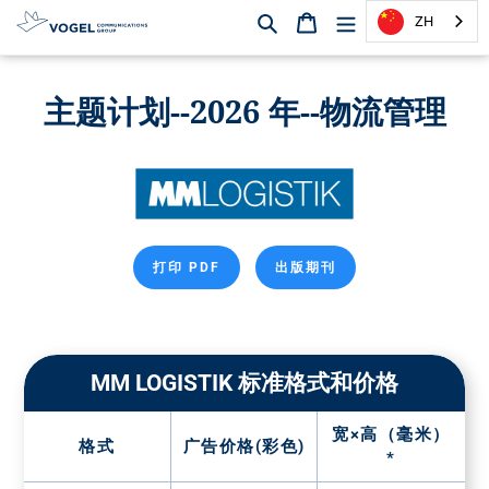
搜索
购物篮
ZH
直
达
主题计划--2026 年--物流管理
内
容
打印 PDF
出版期刊
MM LOGISTIK 标准格式和价格
宽×高（毫米）
格式
广告价格(彩色)
*